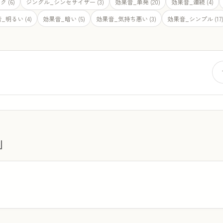
 (6)
ジングル_シンセサイザー (3)
効果音_単発 (20)
効果音_連続 (4)
_明るい (4)
効果音_暗い (5)
効果音_気持ち悪い (3)
効果音_シンプル (17
」