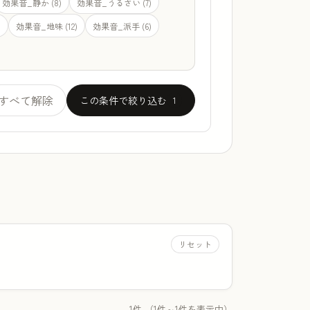
効果音_静か (8)
効果音_うるさい (7)
)
効果音_地味 (12)
効果音_派手 (6)
すべて解除
この条件で絞り込む
1
リセット
1件 （1件～1件を表示中）