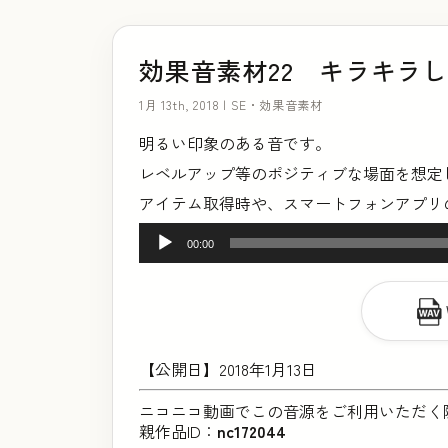
効果音素材22 キラキラ
1月 13th, 2018 |
SE・効果音素材
明るい印象のある音です。
レベルアップ等のポジティブな場面を想定
アイテム取得時や、スマートフォンアプリ
音
00:00
声
プ
レ
ー
【公開日】2018年1月13日
ヤ
ニコニコ動画でこの音源をご利用いただく
ー
親作品ID：
nc172044