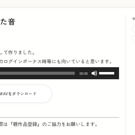
した音
して作りました。
のログインボーナス時等にも向いていると思います。
ボ
00:00
リ
ュ
WAVをダウンロード
ー
ム
調
際は『親作品登録』のご協力をお願いします。
節
に