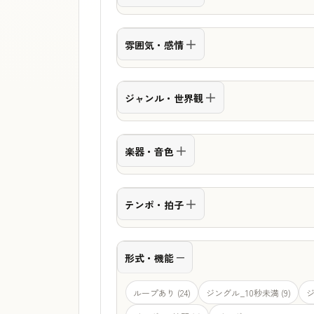
雰囲気・感情
ジャンル・世界観
楽器・音色
テンポ・拍子
形式・機能
ループあり (24)
ジングル_10秒未満 (9)
ジ