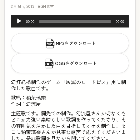
3月 5th, 2019 |
BGM素材
音
00:00
00:00
声
プ
MP3をダウンロード
レ
ー
OGGをダウンロード
ヤ
ー
幻灯紀様制作のゲーム「灰翼のロードピス」用に制
作した歌曲です。
歌唱：
狛茉璃奈
作詞：
幻流屋
主題歌です。詞先での制作。幻流屋さんが切なくも
どこか力強い素晴らしい歌詞を作ってくださり、そ
の雰囲気を活かした曲を目指してオケを制作し、そ
こに狛茉璃奈さんが見事な歌声で応えてくださいま
した。是非歌詞を見ながら聞いてください。