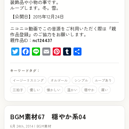
装飾品や小物の事です。
ループします。冬。雪。
【公開日】2015年12月24日
ニコニコ動画でこの音源をご利用いただく際は『親
作品登録』のご協力をお願いします。
親作品ID：
nc124437
Twitter
Facebook
Line
Email
Pinterest
Tumblr
共
有
キーワードタグ：
イージーリスニング
オルゴール
シンプル
ループあり
三拍子
優しい
懐かしい
温かい
穏やか
遅い
BGM素材67 穏やか系04
6月 24th, 2014 |
BGM素材