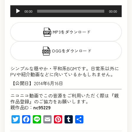
音
00:00
00:00
声
プ
MP3をダウンロード
レ
ー
OGGをダウンロード
ヤ
ー
シンプルな穏やか・平和系BGMです。日常系以外に
PVや紹介動画などに向いているかもしれません。
【公開日】2014年6月16日
ニコニコ動画でこの音源をご利用いただく際は『親
作品登録』のご協力をお願いします。
親作品ID：
nc95229
Twitter
Facebook
Line
Email
Pinterest
Tumblr
共
有