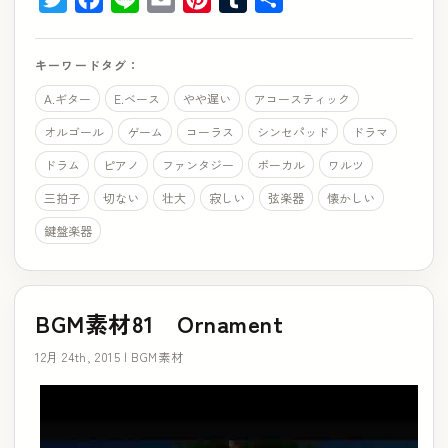
有
キーワードタグ：
A.ギター
E.ベース
やや遅い
アコースティック
オルゴール
ゲーム
コーラス
シンセパッド
ドラマ
ドラム
ピアノ
ファンタジー
ボーカル
ワルツ
三拍子
切ない
壮大
寂しい
弦楽器
懐かしい
鍵盤楽器
BGM素材81 Ornament
12月 24th, 2015 |
BGM素材