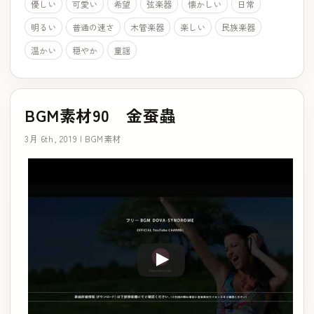
優しい
可愛い
希望
弦楽器
懐かしい
日常
明るい
普通の速さ
木管楽器
楽しい
民族楽器
温かい
穏やか
童謡
BGM素材90 金蚕蟲
3月 6th, 2019 |
BGM素材