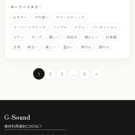
キーワードタグ：
A.ギター
やや速い
アコースティック
イージーリスニング
シンプル
ドラム
パーカッション
ピアノ
ポップ
優しい
四拍子
懐かしい
打楽器
日常
明るい
楽しい
温かい
爽やか
穏やか
1
2
3
…
6
»
G-Sound
素材利用規約
CONTACT