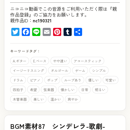
ニコニコ動画でこの音源をご利用いただく際は『親
作品登録』のご協力をお願いします。
親作品ID：
nc190321
Twitter
Facebook
Line
Email
Pinterest
Tumblr
共
有
キーワードタグ：
A.ギター
E.ベース
やや速い
アコースティック
イージーリスニング
オルゴール
ゲーム
シンプル
ドラム
ピアノ
ポップ
ループあり
優しい
可愛い
四拍子
希望
弦楽器
懐かしい
日常
明るい
木管楽器
楽しい
温かい
爽やか
BGM素材87 シンデレラ-歌劇-