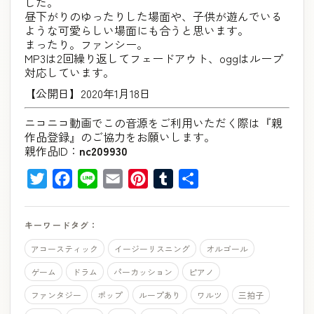
した。
昼下がりのゆったりした場面や、子供が遊んでいる
ような可愛らしい場面にも合うと思います。
まったり。ファンシー。
MP3は2回繰り返してフェードアウト、oggはループ
対応しています。
【公開日】2020年1月18日
ニコニコ動画でこの音源をご利用いただく際は『親
作品登録』のご協力をお願いします。
親作品ID：
nc209930
Twitter
Facebook
Line
Email
Pinterest
Tumblr
共
有
キーワードタグ：
アコースティック
イージーリスニング
オルゴール
ゲーム
ドラム
パーカッション
ピアノ
ファンタジー
ポップ
ループあり
ワルツ
三拍子