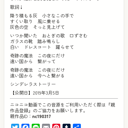
歌詞↓
降り積もる灰 小さなこの手で
すくい取り 風に乗せる
灰色の空 そっと見上げて
いつか聞いた おとぎの歌 口ずさむ
ガラスの靴 踏み鳴らし
白い ドレスコート 躍らせて
奇跡の魔法 この夜にだけ
遠い国から 繋がって
奇跡の魔法 この夜にだけ
遠い国から 今へと繋がる
シンデレラストーリー
【公開日】2019年3月5日
ニコニコ動画でこの音源をご利用いただく際は『親
作品登録』のご協力をお願いします。
親作品ID：
nc190317
Twitter
Facebook
Line
Email
Pinterest
Tumblr
共