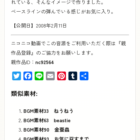
れている、そんなイメージで作りました。
ベースラインの弾んでいる感じがお気に入り。
【公開日】2008年2月11日
ニコニコ動画でこの音源をご利用いただく際は『親
作品登録』のご協力をお願いします。
親作品ID：
nc92564
Twitter
Facebook
Line
Email
Pinterest
Tumblr
共
有
類似素材:
BGM素材33 ねうねう
BGM素材63 beastie
BGM素材90 金蚕蟲
BGM素材93 お気に召すまで