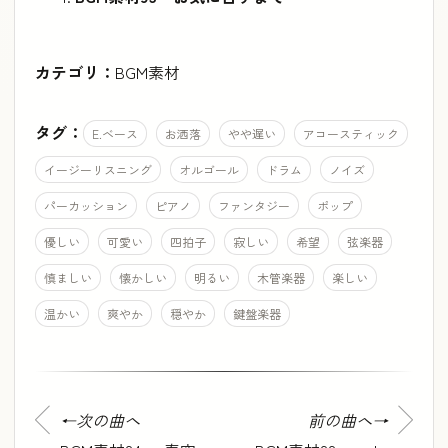
カテゴリ：
BGM素材
タグ：
E.ベース
お洒落
やや遅い
アコースティック
イージーリスニング
オルゴール
ドラム
ノイズ
パーカッション
ピアノ
ファンタジー
ポップ
優しい
可愛い
四拍子
寂しい
希望
弦楽器
慎ましい
懐かしい
明るい
木管楽器
楽しい
温かい
爽やか
穏やか
鍵盤楽器
←次の曲へ
前の曲へ→