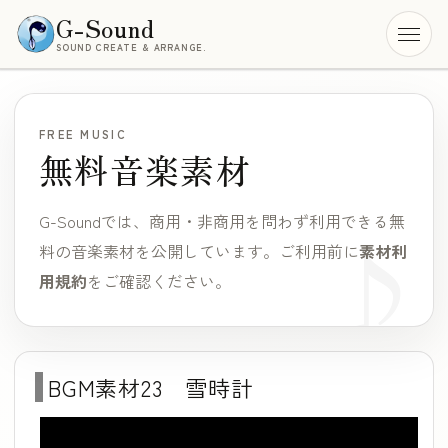
G-Sound
SOUND CREATE & ARRANGE.
メニ
FREE MUSIC
無料音楽素材
G-Soundでは、商用・非商用を問わず利用できる無
料の音楽素材を公開しています。
ご利用前に
素材利
用規約
をご確認ください。
BGM素材23 雪時計