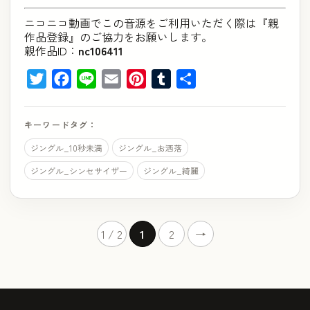
ニコニコ動画でこの音源をご利用いただく際は『親
作品登録』のご協力をお願いします。
親作品ID：
nc106411
Twitter
Facebook
Line
Email
Pinterest
Tumblr
共
有
キーワードタグ：
ジングル_10秒未満
ジングル_お洒落
ジングル_シンセサイザー
ジングル_綺麗
1 / 2
1
2
→