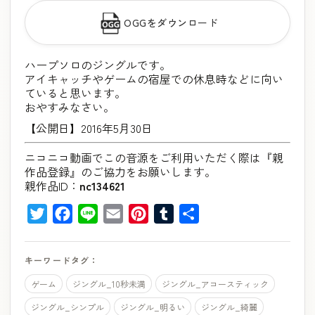
OGGをダウンロード
ハープソロのジングルです。
アイキャッチやゲームの宿屋での休息時などに向い
ていると思います。
おやすみなさい。
【公開日】2016年5月30日
ニコニコ動画でこの音源をご利用いただく際は『親
作品登録』のご協力をお願いします。
親作品ID：
nc134621
Twitter
Facebook
Line
Email
Pinterest
Tumblr
共
有
キーワードタグ：
ゲーム
ジングル_10秒未満
ジングル_アコースティック
ジングル_シンプル
ジングル_明るい
ジングル_綺麗