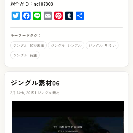
親作品ID：
nc107303
Twitter
Facebook
Line
Email
Pinterest
Tumblr
共
有
キーワードタグ：
ジングル_10秒未満
ジングル_シンプル
ジングル_明るい
ジングル_綺麗
ジングル素材06
2月 14th, 2015 |
ジングル素材